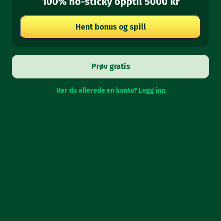
100% no-sticky opptil 5000 kr
Hent bonus og spill
Prøv gratis
Har du allerede en konto? Logg inn