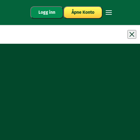
Logg inn
Åpne Konto