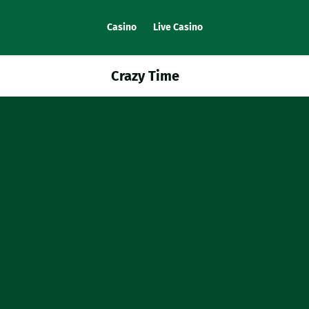
Casino
Live Casino
Crazy Time