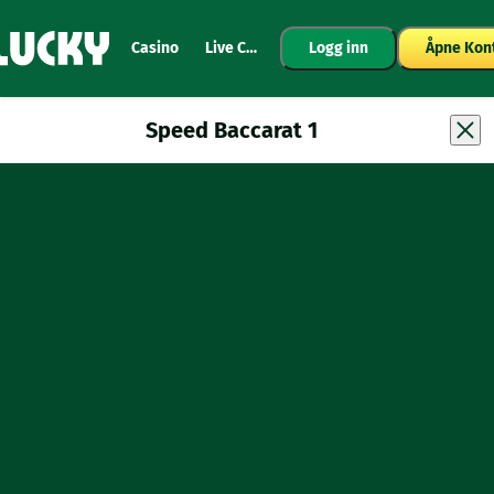
Casino
Live Casino
Logg inn
Åpne Kon
Speed Baccarat 1