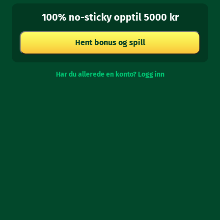
100% no-sticky opptil 5000 kr
Hent bonus og spill
Har du allerede en konto? Logg inn