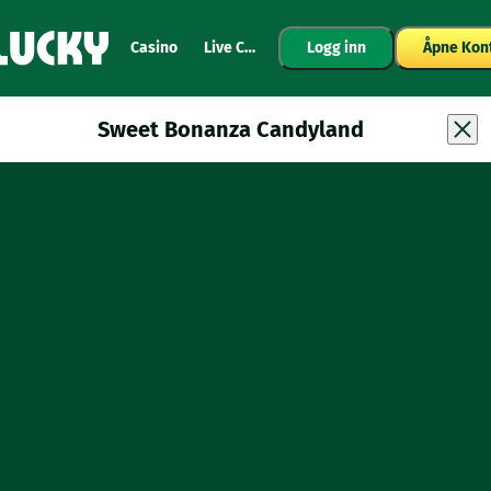
Casino
Live Casino
Logg inn
Åpne Kon
Sweet Bonanza Candyland